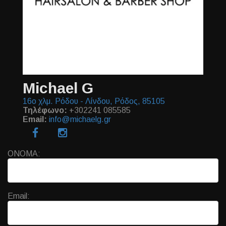
Michael G
16ο χλμ. Ρόδου - Λίνδου, Ρόδος, 85105
Τηλέφωνο:
+302241 085585
Email:
info@michaelg.gr
ΟΝΟΜΑ:
Email: