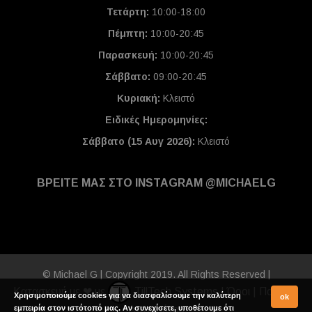
Τετάρτη:
10:00-18:00
Πέμπτη:
10:00-20:45
Παρασκευή:
10:00-20:45
Σάββατο:
09:00-20:45
Κυριακή:
Κλειστό
Ειδικές Ημερομηνίες
:
Σάββατο (15 Αυγ 2026):
Κλειστό
ΒΡΕΙΤΕ ΜΑΣ ΣΤΟ INSTAGRAM @MICHAELG
© Michael G | Copyright 2019. All Rights Reserved |
Κατασκευή με ❤ με
TillTech Systems
|
Όροι
|
Πολιτική
Χρησιμοποιούμε cookies για να διασφαλίσουμε την καλύτερη
ok
εμπειρία στον ιστότοπό μας. Αν συνεχίσετε, υποθέτουμε ότι
Απορρήτου