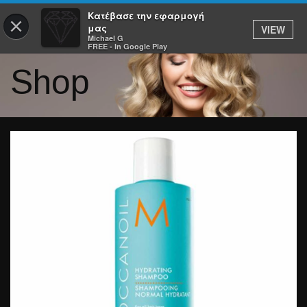
Κατέβασε την εφαρμογή
×
μας
VIEW
Michael G
FREE - In Google Play
Shop