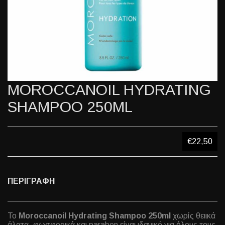
MOROCCANOIL HYDRATING
SHAMPOO 250ML
€22,50
ΠΕΡΙΓΡΑΦΗ
Το
Moroccanoil Hydrating Shampoo 250ml
χωρίς θειικά
άλατα, φωσφορικά και paraben είναι ιδανικό για όλους τους