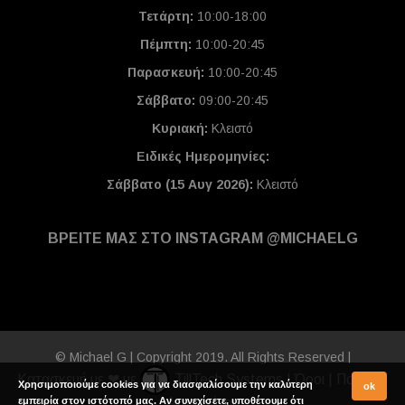
Τετάρτη:
10:00-18:00
Πέμπτη:
10:00-20:45
Παρασκευή:
10:00-20:45
Σάββατο:
09:00-20:45
Κυριακή:
Κλειστό
Ειδικές Ημερομηνίες
:
Σάββατο (15 Αυγ 2026):
Κλειστό
ΒΡΕΙΤΕ ΜΑΣ ΣΤΟ INSTAGRAM @MICHAELG
© Michael G | Copyright 2019. All Rights Reserved |
Κατασκευή με ❤ με
TillTech Systems
|
Όροι
|
Πολιτική
Χρησιμοποιούμε cookies για να διασφαλίσουμε την καλύτερη
ok
εμπειρία στον ιστότοπό μας. Αν συνεχίσετε, υποθέτουμε ότι
Απορρήτου