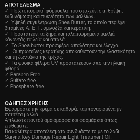
ΑΠΟΤΕΛΕΣΜΑ
✓ Πρωτοποριακή φόρμουλα που στοχεύει στη θρέψη,
ενδυνάμωση και πυκνότητα των μαλλιών.
✓ Υψηλή συγκέντρωση Shea Butter, το οποίο περιέχει:
βιταμίνες A, E, F, αμινοξέα και κερατίνη.
✓ Προστατεύει τα ξηρά και ταλαιπωρημένα μαλλιά
κάνοντάς τα λεία και απαλά.
✓ Το Shea butter προσφέρει απαλότητα και έλεγχο.
✓ Οι πρωτεΐνες κερατίνης αποκαθιστούν την ελαστικότητα
και τη ζωντάνια της τρίχας.
✓ Τα φυσικά φίλτρα UV προστατεύουν από την ηλιακή
φθορά.
✓ Paraben Free
✓ Sulfate free
✓ Phosphate free
ΟΔΗΓΙΕΣ ΧΡΗΣΗΣ
Εφαρμόστε την κρέμα σε καθαρά, ταμποναρισμένα με
πετσέτα μαλλιά.
Απλώστε παντού ομοιόμορφα και φορμάρετε όπως
επιθυμείτε.
Για καλύτερα αποτελέσματα συνδυάστε το με το λάδι
Saryna Key Damage Repair Light Treatment Oil.