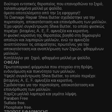
Βούτυρο εντατικής θεραπείας που επανορθώνει τα ξηρά,
ταλαιπωρημένα μαλλιά με ψαλίδα.
άμεσα αποτελέσματα από την 1η εφαρμογή!
Το Damage Repair Shea Butter σχεδιάστηκε για την
περιποίηση, αποκατάσταση και επανόρθωση των μαλλιών.
Έχει υψηλή συγκέντρωση Shea Butter, το οποίο φυσικώς
περιέχει: βιταμίνες A, E, F, αμινοξέα και κερατίνη.
Η φυσική κερατίνη της θεραπείας βοηθά στη δημιουργία
απαλών και λαμπερών μαλλιών, ενώ τα αμινοξέα
αναπτύσσουν τις απαραίτητες πρωτεΐνες για την
αποκατάσταση και αναπλήρωση των ξηρών, φθαρμένων
μαλλιών.
Κατάλληλο για ξηρά, φθαρμένα μαλλιά με ψαλίδα.
ΟΦΕΛΗ
Πρωτοποριακή φόρμουλα που στοχεύει στη θρέψη,
ενδυνάμωση και πυκνότητα των μαλλιών.
Υψηλή συγκέντρωση Shea Butter, το οποίο περιέχει:
βιταμίνες A, E, F, αμινοξέα και κερατίνη.
Σχεδιάστηκε για την περιποίηση, αποκατάσταση και
επανόρθωση των μαλλιών.
Χαρίζει μαλλιά λαμπερά και γεμάτα λάμψη.
Paraben Free
Sulfate free.
Phosphate free.
ΤΡΟΠΟΣ ΕΦΑΡΜΟΓΗΣ