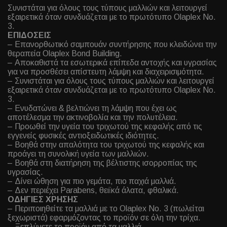
Συνιστάται για όλους τους τύπους μαλλιών και λειτουργεί
εξαιρετικά όταν συνδυάζεται με το πρωτότυπο Olaplex No.
3.
ΕΠΙΔΟΣΕΙΣ
– Επανορθωτικό σαμπουάν συντήρησης που κλειδώνει την
θεραπεία Olaplex Bond Building.
– Αποκαθιστά τα εσωτερικά επίπεδα αντοχής και υγρασίας
για να προσθέσει απίστευτη λάμψη και διαχειρισιμότητα.
– Συνιστάται για όλους τους τύπους μαλλιών και λειτουργεί
εξαιρετικά όταν συνδυάζεται με το πρωτότυπο Olaplex No.
3.
– Ενυδατώνει & βελτιώνει τη λάμψη που έχει ως
αποτέλεσμα την ακτινοβολία και την πολυτέλεια.
– Προωθεί την υγεία του τριχωτού της κεφαλής από τις
εγγενείς φυσικές αντιοξειδωτικές ιδιότητες.
– Βοηθά στην απαλότητα του τριχωτού της κεφαλής και
προάγει τη συνολική υγεία των μαλλιών.
– Βοηθά στη διατήρηση της βέλτιστης ισορροπίας της
υγρασίας.
– Δίνει ώθηση για πιο γεμάτα, πιο παχιά μαλλιά.
– Δεν περιέχει Parabens, θειϊκά άλατα, φθαλικά.
ΟΔΗΓΙΕΣ ΧΡΗΣΗΣ
– Περιποιηθείτε τα μαλλιά με το Olaplex No. 3 (πωλείται
ξεχωριστά) εφαρμόζοντας το προϊόν σε όλη την τρίχα.
– Ξεπλύνετε το προϊόν από τα μαλλιά.