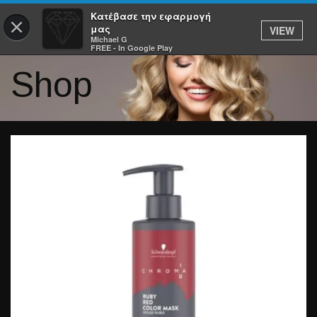
Κατέβασε την εφαρμογή
×
μας
VIEW
Michael G
FREE - In Google Play
Shop