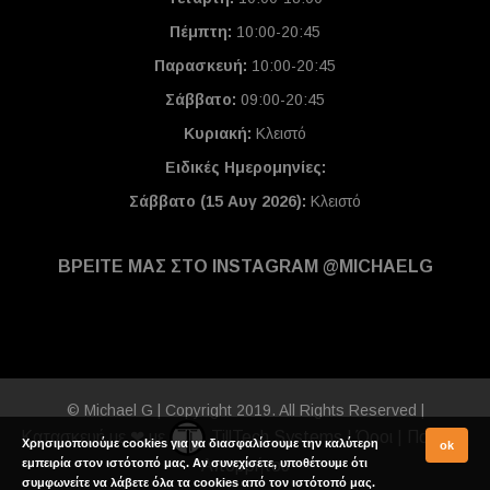
Πέμπτη:
10:00-20:45
Παρασκευή:
10:00-20:45
Σάββατο:
09:00-20:45
Κυριακή:
Κλειστό
Ειδικές Ημερομηνίες
:
Σάββατο (15 Αυγ 2026):
Κλειστό
ΒΡΕΙΤΕ ΜΑΣ ΣΤΟ INSTAGRAM @MICHAELG
© Michael G | Copyright 2019. All Rights Reserved |
Κατασκευή με ❤ με
TillTech Systems
|
Όροι
|
Πολιτική
Χρησιμοποιούμε cookies για να διασφαλίσουμε την καλύτερη
ok
εμπειρία στον ιστότοπό μας. Αν συνεχίσετε, υποθέτουμε ότι
Απορρήτου
συμφωνείτε να λάβετε όλα τα cookies από τον ιστότοπό μας.