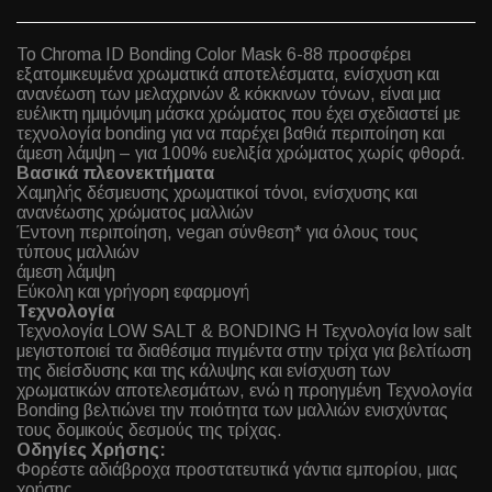
Το Chroma ID Bonding Color Mask 6-88 προσφέρει
εξατομικευμένα χρωματικά αποτελέσματα, ενίσχυση και
ανανέωση των μελαχρινών & κόκκινων τόνων, είναι μια
ευέλικτη ημιμόνιμη μάσκα χρώματος που έχει σχεδιαστεί με
τεχνολογία bonding για να παρέχει βαθιά περιποίηση και
άμεση λάμψη – για 100% ευελιξία χρώματος χωρίς φθορά.
Βασικά πλεονεκτήματα
Χαμηλής δέσμευσης χρωματικοί τόνοι, ενίσχυσης και
ανανέωσης χρώματος μαλλιών
Έντονη περιποίηση, vegan σύνθεση* για όλους τους
τύπους μαλλιών
άμεση λάμψη
Eύκολη και γρήγορη εφαρμογή
Τεχνολογία
Τεχνολογία LOW SALT & BONDING Η Τεχνολογία low salt
μεγιστοποιεί τα διαθέσιμα πιγμέντα στην τρίχα για βελτίωση
της διείσδυσης και της κάλυψης και ενίσχυση των
χρωματικών αποτελεσμάτων, ενώ η προηγμένη Τεχνολογία
Bonding βελτιώνει την ποιότητα των μαλλιών ενισχύντας
τους δομικούς δεσμούς της τρίχας.
Οδηγίες Χρήσης:
Φορέστε αδιάβροχα προστατευτικά γάντια εμπορίου, μιας
χρήσης.