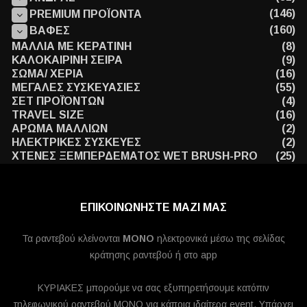
(146)
PREMIUM ΠΡΟΪΟΝΤΑ
(160)
ΒΑΦΕΣ
ΜΑΛΛΙΑ ΜΕ ΚΕΡΑΤΙΝΗ
(8)
ΚΑΛΟΚΑΙΡΙΝΗ ΣΕΙΡΑ
(9)
ΣΩΜΑ/ ΧΕΡΙΑ
(16)
ΜΕΓΑΛΕΣ ΣΥΣΚΕΥΑΣΙΕΣ
(55)
ΣΕΤ ΠΡΟΪΌΝΤΩΝ
(4)
TRAVEL SIZE
(16)
ΑΡΩΜΑ ΜΑΛΛΙΩΝ
(2)
ΗΛΕΚΤΡΙΚΕΣ ΣΥΣΚΕΥΕΣ
(2)
ΧΤΕΝΕΣ ΞΕΜΠΕΡΔΕΜΑΤΟΣ WET BRUSH-PRO
(25)
ΕΠΙΚΟΙΝΩΝΗΣΤΕ ΜΑΖΙ ΜΑΣ
Τα ραντεβού κλείνονται
MONO
ηλεκτρονικά μέσω της σελίδας
κράτησης ραντεβού ή στο app
ΚΥΡΙΑΚΕΣ μπορούμε να σας εξυπηρετήσουμε κατόπιν
τηλεφωνικού ραντεβού ΜΟΝΟ για κάποια ιδαίτερα event. Υπάρχει