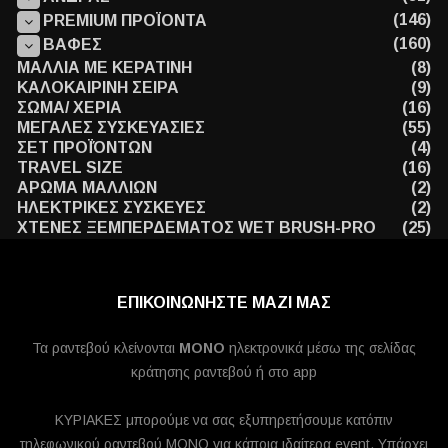
(146)
PREMIUM ΠΡΟΪΟΝΤΑ
(160)
ΒΑΦΕΣ
ΜΑΛΛΙΑ ΜΕ ΚΕΡΑΤΙΝΗ
(8)
ΚΑΛΟΚΑΙΡΙΝΗ ΣΕΙΡΑ
(9)
ΣΩΜΑ/ ΧΕΡΙΑ
(16)
ΜΕΓΑΛΕΣ ΣΥΣΚΕΥΑΣΙΕΣ
(55)
ΣΕΤ ΠΡΟΪΌΝΤΩΝ
(4)
TRAVEL SIZE
(16)
ΑΡΩΜΑ ΜΑΛΛΙΩΝ
(2)
ΗΛΕΚΤΡΙΚΕΣ ΣΥΣΚΕΥΕΣ
(2)
ΧΤΕΝΕΣ ΞΕΜΠΕΡΔΕΜΑΤΟΣ WET BRUSH-PRO
(25)
ΕΠΙΚΟΙΝΩΝΗΣΤΕ ΜΑΖΙ ΜΑΣ
Τα ραντεβού κλείνονται
MONO
ηλεκτρονικά μέσω της σελίδας
κράτησης ραντεβού ή στο app
ΚΥΡΙΑΚΕΣ μπορούμε να σας εξυπηρετήσουμε κατόπιν
τηλεφωνικού ραντεβού ΜΟΝΟ για κάποια ιδαίτερα event. Υπάρχει