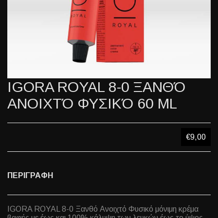
IGORA ROYAL 8-0 ΞΑΝΘΌ
ΑΝΟΙΧΤΌ ΦΥΣΙΚΌ 60 ML
€9,00
ΠΕΡΙΓΡΑΦΗ
IGORA ROYAL 8-0 Ξανθό Ανοιχτό Φυσικό μόνιμη κρέμα
βαφής με έως και 100% κάλυψη των λευκών έως το ύψος