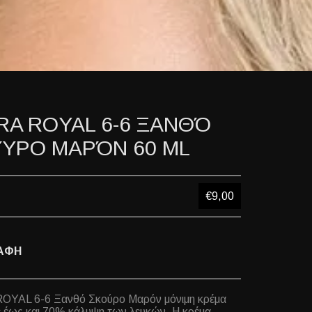
RA ROYAL 6-6 ΞΑΝΘΌ
ΎΡΟ ΜΑΡΌΝ 60 ML
€9,00
ΑΦΗ
OYAL 6-6 Ξανθό Σκούρο Μαρόν μόνιμη κρέμα
 έως και 70% κάλυψη των λευκών. Η κρέμα