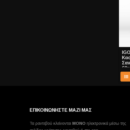
IGO
Κασ
Σαν
60m
ΕΠΙΚΟΙΝΩΝΗΣΤΕ ΜΑΖΙ ΜΑΣ
Τα ραντεβού κλείνονται
MONO
ηλεκτρονικά μέσω της