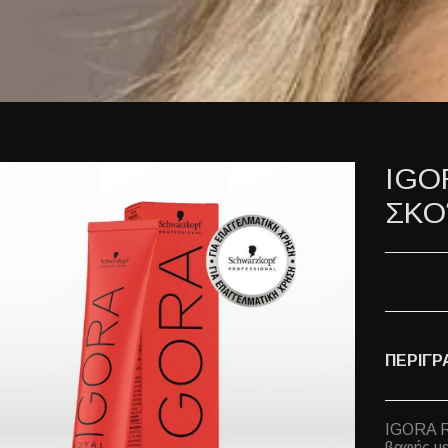
IGO
ΣΚΟ
ΠΕΡΙΓΡ
IGORA R
βαφής με