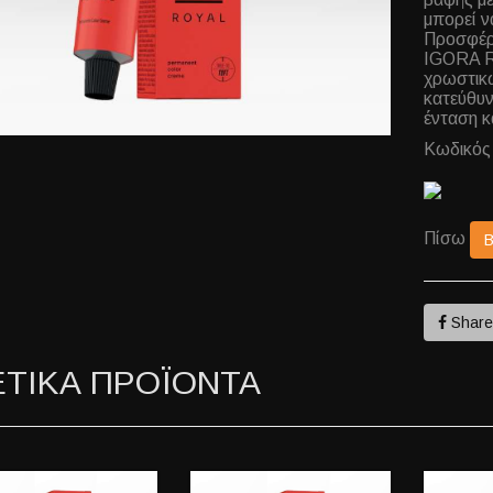
μπορεί ν
Προσφέρε
IGORA RO
χρωστικ
κατεύθυν
ένταση κ
Κωδικός
Πίσω
Shar
ΕΤΙΚΑ ΠΡΟΪΟΝΤΑ