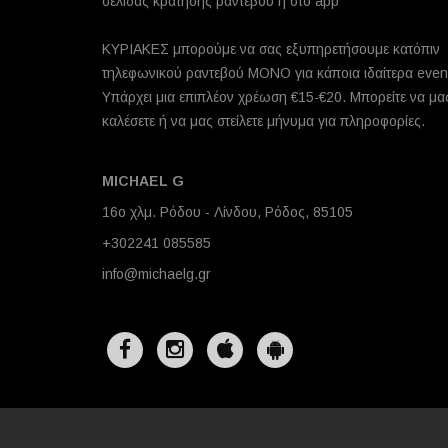
σελίδας κράτησης ραντεβού ή στο app
ΚΥΡΙΑΚΕΣ μπορούμε να σας εξυπηρετήσουμε κατόπιν
τηλεφωνικού ραντεβού ΜΟΝΟ για κάποια ιδαίτερα even
Υπάρχει μια επιπλέον χρέωση €15-€20. Μπορείτε να μα
καλέσετε ή να μας στείλετε μήνυμα για πληροφορίες.
MICHAEL G
16ο χλμ. Ρόδου - Λίνδου, Ρόδος, 85105
+302241 085585
info@michaelg.gr