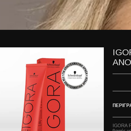
IGO
ΑΝΟ
ΠΕΡΙΓΡ
IGORA R
βαφής με