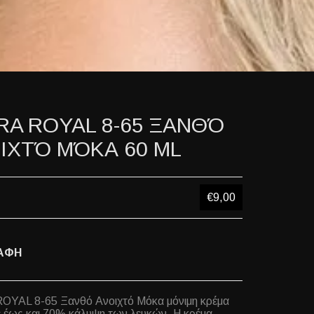
RA ROYAL 8-65 ΞΑΝΘΌ
ΙΧΤΌ ΜΌΚΑ 60 ML
€9,00
ΑΦΗ
OYAL 8-65 Ξανθό Ανοιχτό Μόκα μόνιμη κρέμα
 έως και 70% κάλυψη των λευκών. Η κρέμα