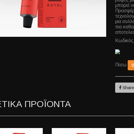
μπορεί ν
Προσφέρε
τεχνολογ
μια συλλ
πιο καθα
αποτελεσ
Κωδικός
Πίσω
Shar
ΕΤΙΚΑ ΠΡΟΪΟΝΤΑ