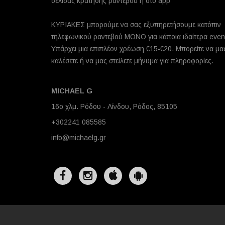
σελίδας κράτησης ραντεβού ή στο app
ΚΥΡΙΑΚΕΣ μπορούμε να σας εξυπηρετήσουμε κατόπιν
τηλεφωνικού ραντεβού ΜΟΝΟ για κάποια ιδαίτερα even
Υπάρχει μια επιπλέον χρέωση €15-€20. Μπορείτε να μα
καλέσετε ή να μας στείλετε μήνυμα για πληροφορίες.
MICHAEL G
16ο χλμ. Ρόδου - Λίνδου, Ρόδος, 85105
+302241 085585
info@michaelg.gr