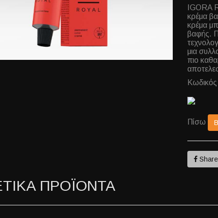
IGORA R
κρέμα βα
κρέμα μπ
βαφής. Π
τεχνολογ
μια συλλ
πιο καθα
αποτελεσ
Κωδικός
Πίσω
Shar
ΕΤΙΚΑ ΠΡΟΪΟΝΤΑ