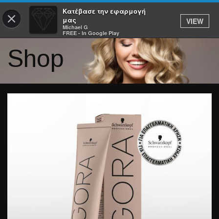
Κατέβασε την εφαρμογή
×
μας
VIEW
Michael G
FREE - In Google Play
Shop