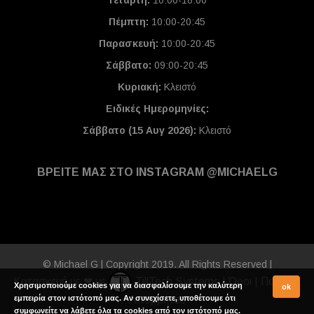
Τετάρτη:
10:00-18:00
Πέμπτη:
10:00-20:45
Παρασκευή:
10:00-20:45
Σάββατο:
09:00-20:45
Κυριακή:
Κλειστό
Ειδικές Ημερομηνίες
:
Σάββατο (15 Αυγ 2026):
Κλειστό
ΒΡΕΙΤΕ ΜΑΣ ΣΤΟ INSTAGRAM @MICHAELG
© Michael G | Copyright 2019. All Rights Reserved |
Κατασκευή με ❤ με
TillTech Systems
|
Όροι
|
Πολιτική
Χρησιμοποιούμε cookies για να διασφαλίσουμε την καλύτερη
ok
εμπειρία στον ιστότοπό μας. Αν συνεχίσετε, υποθέτουμε ότι
Απορρήτου
συμφωνείτε να λάβετε όλα τα cookies από τον ιστότοπό μας.