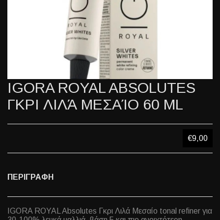
IGORA ROYAL ABSOLUTES
ΓΚΡΙ ΛΙΛΆ ΜΕΣΑΊΟ 60 ML
€9,00
ΠΕΡΙΓΡΑΦΗ
IGORA ROYAL Absolutes Γκρι Λιλά Μεσαίο tonal refiner για
30-100% λευκά μαλλιά, βάση 5 και πιο ανοιχτότερη.