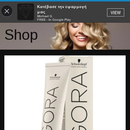
Κατέβασε την εφαρμογή
×
μας
VIEW
Michael G
FREE - In Google Play
Shop