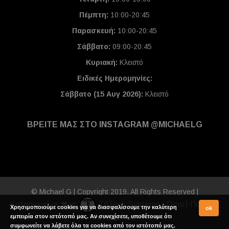
Πέμπτη:
10:00-20:45
Παρασκευή:
10:00-20:45
Σάββατο:
09:00-20:45
Κυριακή:
Κλειστό
Ειδικές Ημερομηνίες
:
Σάββατο (15 Αυγ 2026):
Κλειστό
ΒΡΕΙΤΕ ΜΑΣ ΣΤΟ INSTAGRAM @MICHAELG
© Michael G | Copyright 2019. All Rights Reserved |
Κατασκευή με ❤ με
TillTech Systems
|
Όροι
|
Πολιτική
Χρησιμοποιούμε cookies για να διασφαλίσουμε την καλύτερη
ok
εμπειρία στον ιστότοπό μας. Αν συνεχίσετε, υποθέτουμε ότι
Απορρήτου
συμφωνείτε να λάβετε όλα τα cookies από τον ιστότοπό μας.