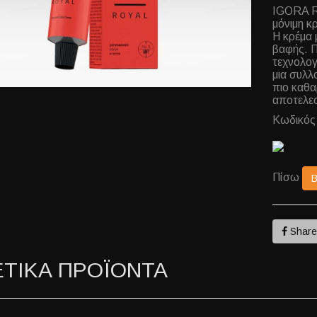
IGORA R
μόνιμη κ
Η κρέμα 
βαφής. Π
τεχνολογ
μια συλλ
πιο καθα
αποτελεσ
Κωδικός
Πίσω
Shar
ΕΤΙΚΑ ΠΡΟΪΟΝΤΑ