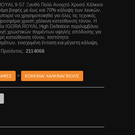
OYAL 9-57 Ξανθό Πολύ Ανοιχτό Χρυσό Χάλκινο
ρέμα βαφής με έως και 70% κάλυψη των λευκών.
μπορεί να χρησιμοποιηθεί για όλες τις τεχνικές
ροσφέρει χρυσή χάλκινη κατεύθυνση τόνου. Η
ία IGORA ROYAL High Definition περιλαμβάνει
ογή χρωστικών πιγμέντων υψηλής απόδοσης για
ρή κατεύθυνση τόνου, πιστότητα
μάτων, ενισχυμένη ένταση και μέγιστη κάλυψη.
 Προϊόντος:
2114068
>
ΒΑΦΕΣ
ΚΟΚΚΙΝΑ/ ΧΑΛΚΙΝΑ/ ΒΙΟΛΈ
e