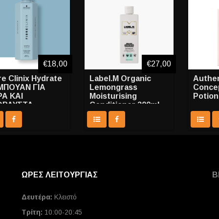
€18,00
€27,00
re Clinix Hydrate
Label.M Organic
Authen
ΜΠΟΥΑΝ ΓΙΑ
Lemongrass
Concep
Α ΚΑΙ
Moisturising
Potion
ΘΡΑΥΣΤΑ
Conditioner 300ml
ΛΙΑ 300ml
ΩΡΕΣ ΛΕΙΤΟΥΡΓΙΑΣ
Β
Δευτέρα:
Κλειστό
Τρίτη:
10:00-20:45