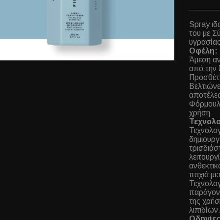
Spray ιδ
του με Σ
υγρασίας
Οφέλη:
Άμεση α
από την 
Προσθέτε
Βελτιώνε
αποτέλε
Φόρμουλ
χρήση
Τεχνολο
Τεχνολογ
δημιουργ
τρισδιάσ
λειτουργί
ανθεκτικ
παχιά με
Τεχνολογ
παράγον
της χρήσ
λιπιδίων
Οδηγίε