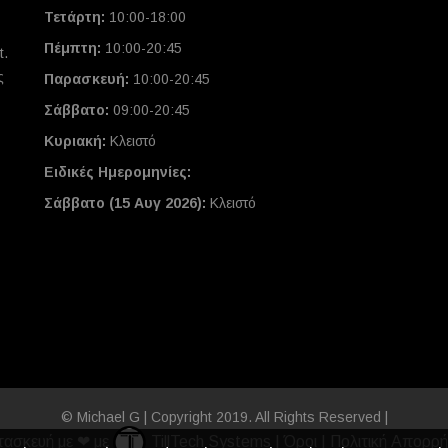
Τετάρτη:
10:00-18:00
Πέμπτη:
10:00-20:45
t.
ς
Παρασκευή:
10:00-20:45
Σάββατο:
09:00-20:45
Κυριακή:
Κλειστό
Ειδικές Ημερομηνίες
:
Σάββατο (15 Αυγ 2026):
Κλειστό
© Michael G | Copyright 2019. All Rights Reserved |
τασκευή με ❤ με
TillTech Systems
|
Όροι
|
Πολιτική Απορρή