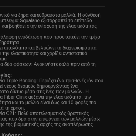
ανικό για ξηρά και εύθραυστα μαλλιά. Η σύνθεσή
ύμπλεγμα Squalane εξισορροπεί το επίπεδο
 και βοηθάει στην ενίσχυση της ελαστικότητας
νάλαφρη ενυδάτωση που προστατεύει την τρίχα
ξηρότητα
ι απαλότητα και βελτιώνει τη διαχειρισιμότητα
ι την ελαστικότητα και χαρίζει αντιστατικό
σμα
α δύο φάσεων: Ανακινήστε καλά πριν από τη
γίες:
ία Triple Bonding: Περιέχει ένα τρισθενές ιόν που
εί νέους δεσμούς δημιουργώντας ένα
τατο δίκτυο μέσα στις ίνες των μαλλιών. Η
α Fiber Clinix αυξάνει την ελαστικότητα, την
ότητα και τα μαλλιά είναι έως και 10 φορές πιο
τά τη χρήση.
ία C21: Πολύ αποτελεσματικός θρεπτικός
τας που δρα στην επιφάνεια των μαλλιών μέσω
ης της βιομιμητικής αρχής της αναπλήρωσης
.
ς Χρήσης: