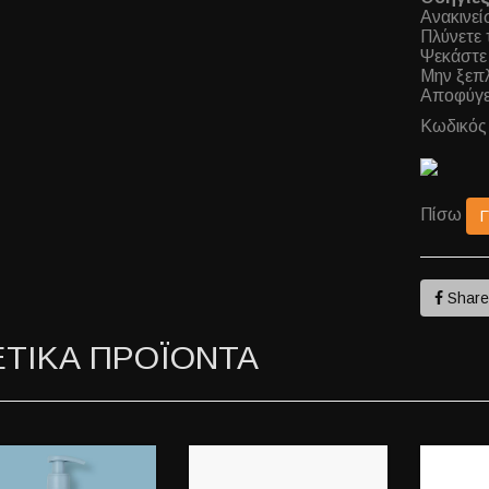
Ανακινεί
Πλύνετε 
Ψεκάστε 
Μην ξεπλ
Αποφύγετ
Κωδικός
Πίσω
Shar
ΕΤΙΚΑ ΠΡΟΪΟΝΤΑ