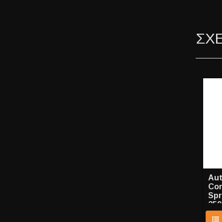
ΣΧ
Aut
Con
Spr
250