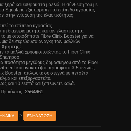
για ξηρά και εύθραυστα μαλλιά. Η σύνθεσή του με
α Squalane εξισορροπεί το επίπεδο υγρασίας
άει στην ενίσχυση της ελαστικότητας
πεί το επίπεδο υγρασίας
ι τη διαχειρισιμότητα και την ελαστικότητα
 το με οποιοδήποτε Fibre Clinix Booster για να
 μια δευτερεύουσα ανάγκη των μαλλιών
ς Χρήσης:
ε τα μαλλιά χρησιμοποιώντας το Fiber Clinix
 Shampoo.
ια ποσότητα μεγέθους δαμάσκηνου από το Fiber
reatment και ανακατέψτε πρόσφατα 3-5 αντλίες
inix Booster, απλώστε σε στεγνά με πετσέτα
μείγμα και επεξεργαστείτε.
ως και 10 λεπτά και ξεπλύνετε καλά.
 Προϊόντος:
2564961
>
ΓΥΝΑΙΚΑ
ΕΝΥΔΑΤΩΣΗ