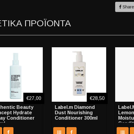
Shar
ΕΤΙΚΑ ΠΡΟΪΟΝΤΑ
€27,00
€28,50
hentic Beauty
Label.m Diamond
Label.
cept Hydrate
Dust Nourishing
Lemon
ay Conditioner
Conditioner 300ml
Moistu
ml
Condit