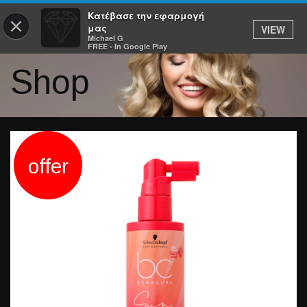
Κατέβασε την εφαρμογή
×
μας
VIEW
Michael G
FREE - In Google Play
Shop
offer