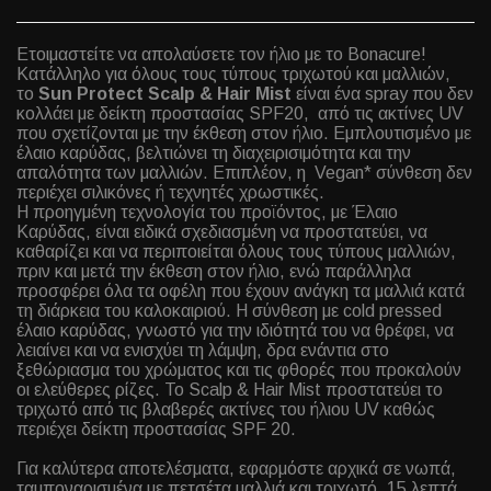
Ετοιμαστείτε να απολαύσετε τον ήλιο με το Bonacure!
Κατάλληλο για όλους τους τύπους τριχωτού και μαλλιών,
το
Sun Protect Scalp & Hair Mist
είναι ένα spray που δεν
κολλάει με δείκτη προστασίας SPF20, από τις ακτίνες UV
που σχετίζονται με την έκθεση στον ήλιο. Εμπλουτισμένο με
έλαιο καρύδας, βελτιώνει τη διαχειρισιμότητα και την
απαλότητα των μαλλιών. Επιπλέον, η Vegan* σύνθεση δεν
περιέχει σιλικόνες ή τεχνητές χρωστικές.
Η προηγμένη τεχνολογία του προϊόντος, με Έλαιο
Καρύδας, είναι ειδικά σχεδιασμένη να προστατεύει, να
καθαρίζει και να περιποιείται όλους τους τύπους μαλλιών,
πριν και μετά την έκθεση στον ήλιο, ενώ παράλληλα
προσφέρει όλα τα οφέλη που έχουν ανάγκη τα μαλλιά κατά
τη διάρκεια του καλοκαιριού. Η σύνθεση με cold pressed
έλαιο καρύδας, γνωστό για την ιδιότητά του να θρέφει, να
λειαίνει και να ενισχύει τη λάμψη, δρα ενάντια στο
ξεθώριασμα του χρώματος και τις φθορές που προκαλούν
οι ελεύθερες ρίζες. Το Scalp & Hair Mist προστατεύει το
τριχωτό από τις βλαβερές ακτίνες του ήλιου UV καθώς
περιέχει δείκτη προστασίας SPF 20.
Για καλύτερα αποτελέσματα, εφαρμόστε αρχικά σε νωπά,
ταμποναρισμένα με πετσέτα μαλλιά και τριχωτό, 15 λεπτά