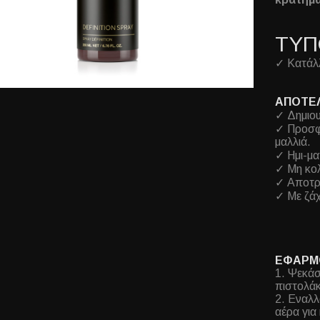
ΤΥΠ
✓ Κατάλλ
ΑΠΟΤΕ
✓ Δημιου
✓ Προσφέ
μαλλιά.
✓ Ημι-μα
✓ Μη κο
✓ Αποτρ
✓ Με ζάχ
ΕΦΑΡΜ
1. Ψεκάσ
πιστολάκ
2. Εναλλ
αέρα για