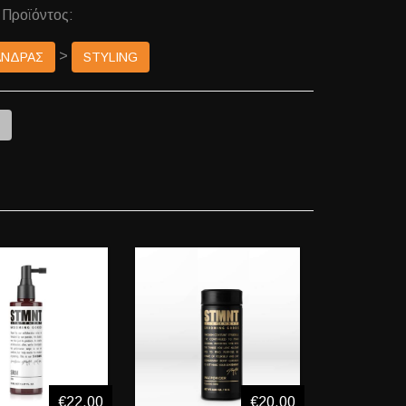
 Προϊόντος:
>
ΑΝΔΡΑΣ
STYLING
e
€22,00
€20,00