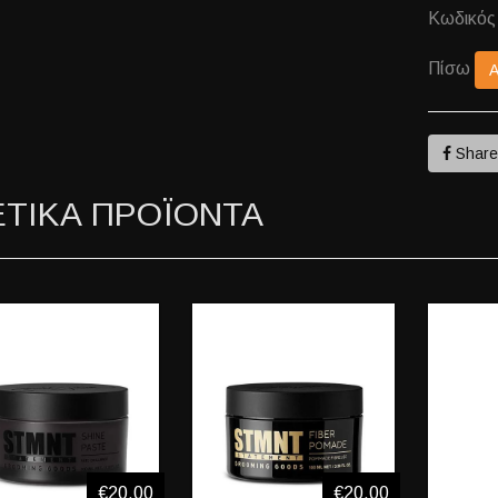
Κωδικός
Πίσω
Shar
ΕΤΙΚΑ ΠΡΟΪΟΝΤΑ
€20,00
€20,00