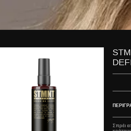
STM
DEF
ΠΕΡΙΓΡ
Σπρέι α
κράτημα