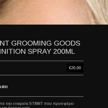
NT GROOMING GOODS
INITION SPRAY 200ML
€20,00
ΑΦΗ
πό την εταιρεία STMNT που προσφέρει
 και έντονη υφή.