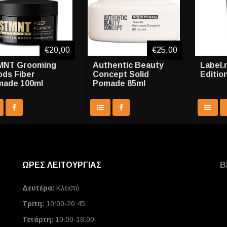
€20,00
€25,00
MNT Grooming
Authentic Beauty
Label.
ds Fiber
Concept Solid
Editio
ade 100ml
Pomade 85ml
ΩΡΕΣ ΛΕΙΤΟΥΡΓΙΑΣ
Β
Δευτέρα:
Κλειστό
Τρίτη:
10:00-20:45
Τετάρτη:
10:00-18:00