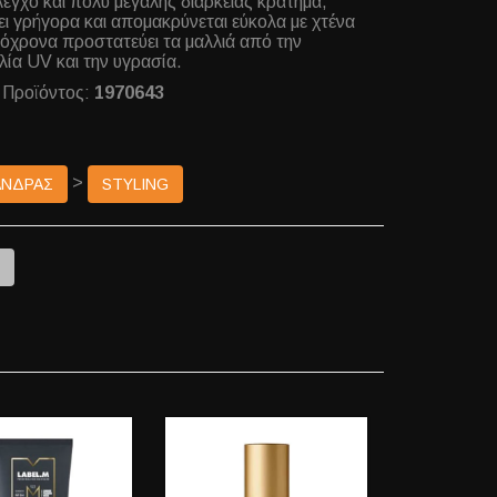
λεγχο και πολύ μεγάλης διάρκειας κράτημα,
ι γρήγορα και απομακρύνεται εύκολα με χτένα
όχρονα προστατεύει τα μαλλιά από την
λία UV και την υγρασία.
 Προϊόντος:
1970643
>
ΑΝΔΡΑΣ
STYLING
e