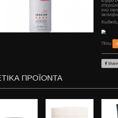
ισχυρό έ
στεγνώνε
ενώ ταυτ
ακτινοβο
Κωδικός
Πίσω
Shar
ΕΤΙΚΑ ΠΡΟΪΟΝΤΑ