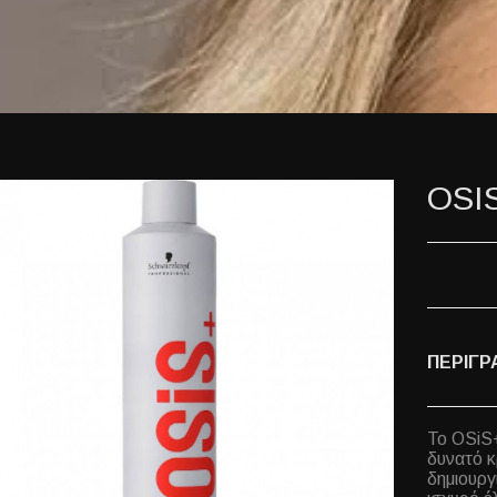
OSI
ΠΕΡΙΓΡ
Το OSiS+
δυνατό κ
δημιουργ