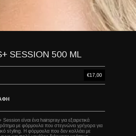
S+ SESSION 500 ML
€17,00
ΑΦΗ
 Session είναι ένα hairspray για εξαιρετικά
ράτημα με φόρμουλα που στεγνώνει γρήγορα για
ικό styling. Η φόρμουλα που δεν κολλάει με