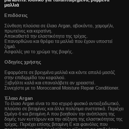
μαλλιά
Επιδόσεις
Σύνθεση πλούσια σε έλαιο Argan, αβοκάντο, χαμομήλι,
πρωτεϊνες και κερατίνη.
Αποκαθιστά την ελαστικότητα της τρίχας.
Επανορθώνει και θρέφει τα μαλλιά που έχουν υποστεί
ζημιά.
Ασφαλές για το χρώμα της βαφής.
Οδηγίες χρήσης
Εφαρμόστε σε βρεγμένα μαλλιά και κάντε απαλό μασάζ
στην επιδερμίδα του κεφαλιού.
Ξεβγάλτε καλά και επαναλάβετε αν χρειαστεί.
Συνεχίστε με το Moroccanoil Moisture Repair Conditioner.
Έλαιο Argan
Το έλαιο Argan είναι το πιο ισχυρό φυσικό αντιοξειδωτικό,
πλούσιο σε βιταμίνες και άλλα πολύτιμα συστατικά. Περιέχει
Ωμέγα-6 και βιταμίνη Α που βοηθούν την ανάπλαση της
δομής των κυττάρων και την αύξηση της ελαστικότητας της
τρίχας. Περιέχει επίσης βιταμίνη Ε και φαινόλες που