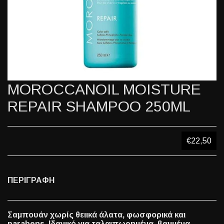
MOROCCANOIL MOISTURE
REPAIR SHAMPOO 250ML
€22,50
ΠΕΡΙΓΡΑΦΗ
Σαμπουάν χωρίς θειικά άλατα, φωσφορικά και
parabens. Iδανικό για ταλαιπωρημένα, βαμμένα