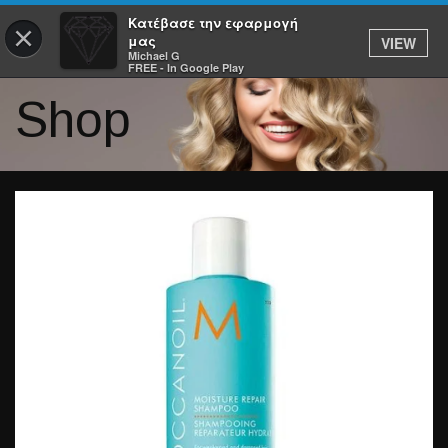
Κατέβασε την εφαρμογή
×
μας
VIEW
Michael G
FREE - In Google Play
Shop