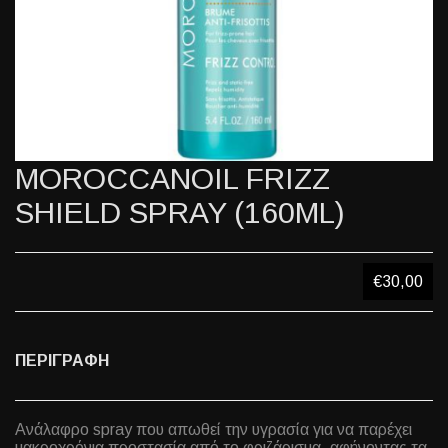
MOROCCANOIL FRIZZ
SHIELD SPRAY (160ML)
€30,00
ΠΕΡΙΓΡΑΦΗ
Ανάλαφρο spray που απωθεί την υγρασία για να παρέχει
μακροχρόνια προστασία από το φριζάρισμα, αφήνοντας τα