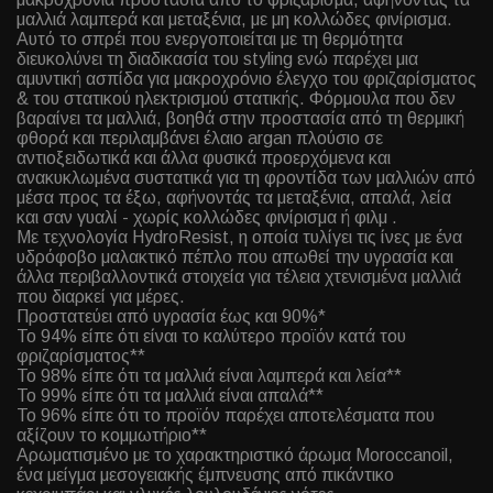
μαλλιά λαμπερά και μεταξένια, με μη κολλώδες φινίρισμα.
Αυτό το σπρέι που ενεργοποιείται με τη θερμότητα
διευκολύνει τη διαδικασία του styling ενώ παρέχει μια
αμυντική ασπίδα για μακροχρόνιο έλεγχο του φριζαρίσματος
& του στατικού ηλεκτρισμού στατικής. Φόρμουλα που δεν
βαραίνει τα μαλλιά, βοηθά στην προστασία από τη θερμική
φθορά και περιλαμβάνει έλαιο argan πλούσιο σε
αντιοξειδωτικά και άλλα φυσικά προερχόμενα και
ανακυκλωμένα συστατικά για τη φροντίδα των μαλλιών από
μέσα προς τα έξω, αφήνοντάς τα μεταξένια, απαλά, λεία
και σαν γυαλί - χωρίς κολλώδες φινίρισμα ή φιλμ .
Με τεχνολογία HydroResist, η οποία τυλίγει τις ίνες με ένα
υδρόφοβο μαλακτικό πέπλο που απωθεί την υγρασία και
άλλα περιβαλλοντικά στοιχεία για τέλεια χτενισμένα μαλλιά
που διαρκεί για μέρες.
Προστατεύει από υγρασία έως και 90%*
Το 94% είπε ότι είναι το καλύτερο προϊόν κατά του
φριζαρίσματος**
Το 98% είπε ότι τα μαλλιά είναι λαμπερά και λεία**
Το 99% είπε ότι τα μαλλιά είναι απαλά**
Το 96% είπε ότι το προϊόν παρέχει αποτελέσματα που
αξίζουν το κομμωτήριο**
Αρωματισμένο με το χαρακτηριστικό άρωμα Moroccanoil,
ένα μείγμα μεσογειακής έμπνευσης από πικάντικο