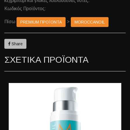
κεχριμπάρι και γλυκές λουλουδένιες νότες.
Κωδικός Προϊόντος:
Πίσω
>
PREMIUM ΠΡΟΪΟΝΤΑ
MOROCCANOIL
Share
ΣΧΕΤΙΚΑ ΠΡΟΪΟΝΤΑ