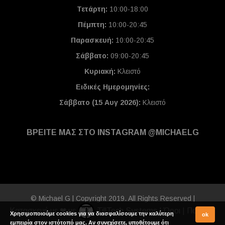
Τετάρτη:
10:00-18:00
Πέμπτη:
10:00-20:45
Παρασκευή:
10:00-20:45
Σάββατο:
09:00-20:45
Κυριακή:
Κλειστό
Ειδικές Ημερομηνίες
:
Σάββατο (15 Αυγ 2026):
Κλειστό
ΒΡΕΙΤΕ ΜΑΣ ΣΤΟ INSTAGRAM @MICHAELG
© Michael G | Copyright 2019. All Rights Reserved |
Κατασκευή με ❤ με
TillTech Systems
|
Όροι
|
Πολιτική
Χρησιμοποιούμε cookies για να διασφαλίσουμε την καλύτερη
ok
εμπειρία στον ιστότοπό μας. Αν συνεχίσετε, υποθέτουμε ότι
Απορρήτου