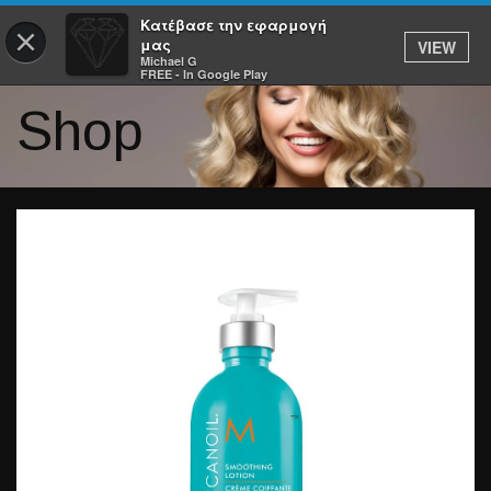
Κατέβασε την εφαρμογή
×
μας
VIEW
Michael G
FREE - In Google Play
Shop