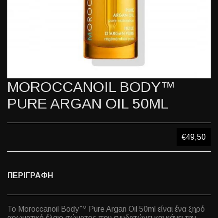
MOROCCANOIL BODY™
PURE ARGAN OIL 50ML
€49,50
ΠΕΡΙΓΡΑΦΗ
Το Moroccanoil Body™ Pure Argan Oil 50ml είναι ένα ξηρό
αρωματικό έλαιο σώματος που ενυδατώνει και κάνει την