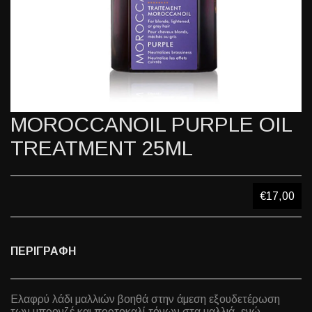
MOROCCANOIL PURPLE OIL
TREATMENT 25ML
€17,00
ΠΕΡΙΓΡΑΦΗ
Ελαφρύ λάδι μαλλιών βοηθά στην άμεση εξουδετέρωση
των μπρονζέ και πορτοκαλί τόνων στα μαλλιά, ενώ