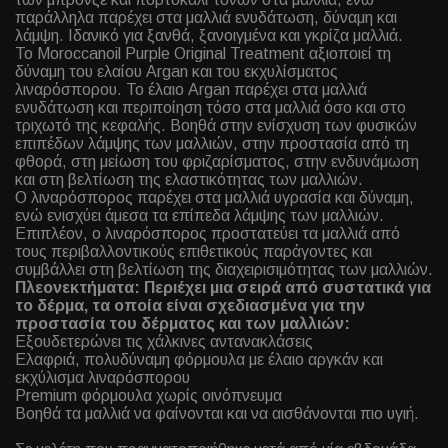
παράλληλα παρέχει στα μαλλιά ενυδάτωση, δύναμη και
λάμψη. Ιδανικό για ξανθά, ξανοιγμένα και γκρίζα μαλλιά.
Το Moroccanoil Purple Original Treatment αξιοποιεί τη
δύναμη του ελαίου Argan και του εκχυλίσματος
λιναρόσπορου. Το έλαιο Argan παρέχει στα μαλλιά
ενυδάτωση και περιποίηση τόσο στα μαλλιά όσο και στο
τριχωτό της κεφαλής. Βοηθά στην ενίσχυση των φυσικών
επιπέδων λάμψης των μαλλιών, στην προστασία από τη
φθορά, στη μείωση του φριζαρίσματος, στην ενδυνάμωση
και στη βελτίωση της ελαστικότητας των μαλλιών.
Ο λιναρόσπορος παρέχει στα μαλλιά υγρασία και δύναμη,
ενώ ενισχύει άμεσα τα επίπεδα λάμψης των μαλλιών.
Επιπλέον, ο λιναρόσπορος προστατεύει τα μαλλιά από
τους περιβαλλοντικούς επιθετικούς παράγοντες και
συμβάλλει στη βελτίωση της διαχειρισιμότητας των μαλλιών.
Πλεονεκτήματα: Περιέχει μια σειρά από συστατικά για
το δέρμα, τα οποία είναι σχεδιασμένα για την
προστασία του δέρματος και των μαλλιών:
Εξουδετερώνει τις χάλκινες αντανακλάσεις
Ελαφριά, πολυδύναμη φόρμουλα με έλαιο αργκάν και
εκχύλισμα λιναρόσπορου
Premium φόρμουλα χωρίς οινόπνευμα
Βοηθά τα μαλλιά να φαίνονται και να αισθάνονται πιο υγιή.