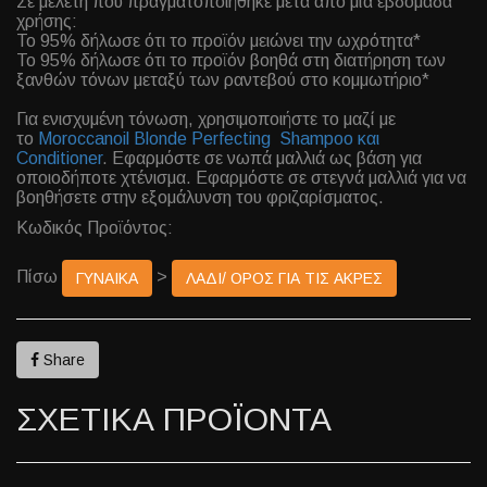
Σε μελέτη που πραγματοποιήθηκε μετά από μία εβδομάδα
χρήσης:
Το 95% δήλωσε ότι το προϊόν μειώνει την ωχρότητα*
Το 95% δήλωσε ότι το προϊόν βοηθά στη διατήρηση των
ξανθών τόνων μεταξύ των ραντεβού στο κομμωτήριο*
Για ενισχυμένη τόνωση, χρησιμοποιήστε το μαζί με
το
Moroccanοil Blonde Perfecting Shampoo και
Conditioner
. Εφαρμόστε σε νωπά μαλλιά ως βάση για
οποιοδήποτε χτένισμα. Εφαρμόστε σε στεγνά μαλλιά για να
βοηθήσετε στην εξομάλυνση του φριζαρίσματος.
Κωδικός Προϊόντος:
Πίσω
>
ΓΥΝΑΙΚΑ
ΛΑΔΙ/ ΟΡΟΣ ΓΙΑ ΤΙΣ ΑΚΡΕΣ
Share
ΣΧΕΤΙΚΑ ΠΡΟΪΟΝΤΑ