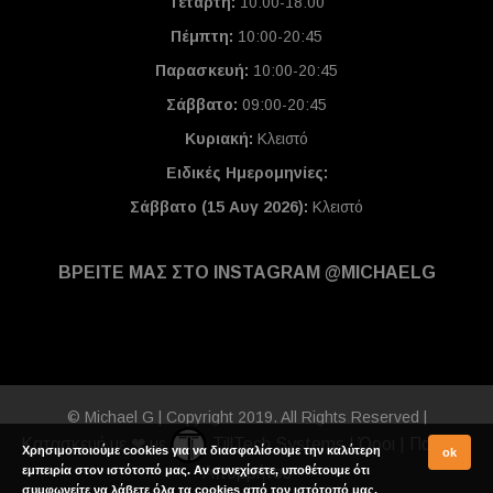
Τετάρτη:
10:00-18:00
Πέμπτη:
10:00-20:45
Παρασκευή:
10:00-20:45
Σάββατο:
09:00-20:45
Κυριακή:
Κλειστό
Ειδικές Ημερομηνίες
:
Σάββατο (15 Αυγ 2026):
Κλειστό
ΒΡΕΙΤΕ ΜΑΣ ΣΤΟ INSTAGRAM @MICHAELG
© Michael G | Copyright 2019. All Rights Reserved |
Κατασκευή με ❤ με
TillTech Systems
|
Όροι
|
Πολιτική
Χρησιμοποιούμε cookies για να διασφαλίσουμε την καλύτερη
ok
εμπειρία στον ιστότοπό μας. Αν συνεχίσετε, υποθέτουμε ότι
Απορρήτου
συμφωνείτε να λάβετε όλα τα cookies από τον ιστότοπό μας.