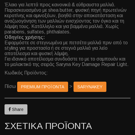
Έλαιο για λεπτά προς κανονικά & εύθραυστα μαλλιά.
Παρασκευασμένο με shea butter, φυσική πηγή πρωτεϊνών
κερατίνης και αμινοξέων, βοηθά στην αποκατάσταση και
αναζωογόνηση των μαλλιών ενισχύοντας τον όγκο και τη
λάμψη τους. Κατάλληλο και για βαμμένα μαλλιά. Χωρίς
parabens, sulfates, phthalates.
Οδηγίες χρήσης:
Εφαρμόστε σε στεγνωμένα με πετσέτα μαλλιά πριν από το
styling για προστασία ή σε στεγνά μαλλιά για λείο
αποτέλεσμα και φυσική λάμψη.
Για ιδανικό αποτέλεσμα συνδυάστε το με το σαμπουάν και
το μαλακτικό της σειράς Saryna Key Damage Repair Light.
Κωδικός Προϊόντος:
Πίσω
>
PREMIUM ΠΡΟΪΟΝΤΑ
SARYNAKEY
Share
ΣΧΕΤΙΚΑ ΠΡΟΪΟΝΤΑ