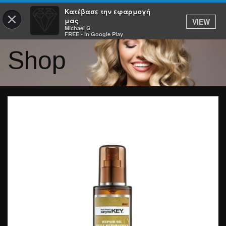
Κατέβασε την εφαρμογή
×
μας
VIEW
Michael G
FREE - In Google Play
Shop